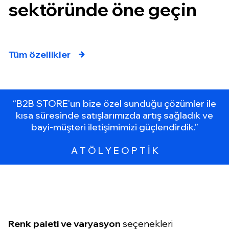
sektöründe öne geçin
Tüm özellikler
“B2B STORE'un bize özel sunduğu çözümler ile
kısa süresinde satışlarımızda artış sağladık ve
bayi-müşteri iletişimimizi güçlendirdik.”
A T Ö L Y E O P T İ K
Renk paleti ve varyasyon
seçenekleri